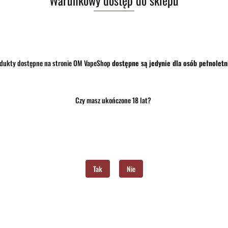
(0)
(0)
39.00
dukty dostępne na stronie OM VapeShop
dostępne są jedynie dla osób pełnoletn
Czy masz ukończone 18 lat?
Tak
Nie
 Panda Double 10 ml - Granat Czarny
Longfill Panda Double 10 ml - Mali