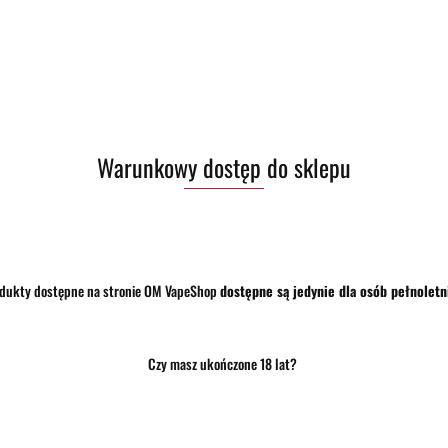
(0)
(0)
15.00
Warunkowy dostęp do sklepu
dukty dostępne na stronie OM VapeShop
dostępne są jedynie dla osób pełnoletn
Czy masz ukończone 18 lat?
Produkt niedostępny
Produkt niedostępny
team Crave Meson RTA Small Bore
Ustnik Aleader 810 Drip Tip
 Tip