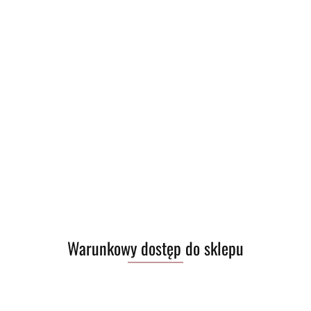
Produkt niedostępny
Kartridż Pinky POD - Ice Mango
(0)
Warunkowy dostęp do sklepu
18.00