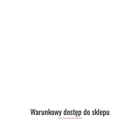
Produkt niedostępny
Longfill F*cked Fruits 10/60ml - Grapefruit
(0)
Warunkowy dostęp do sklepu
35.00