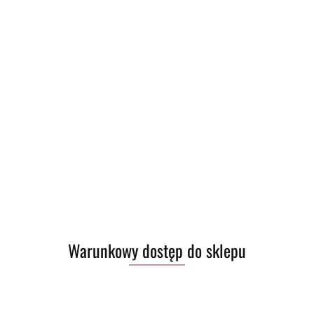
Ładowarka Nitecore UMS2
(0)
Warunkowy dostęp do sklepu
110.00