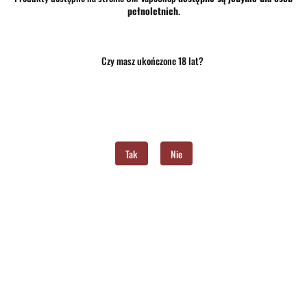
pełnoletnich
.
Zapisz się do Newslettera
I bądź na bieżąco ze wszystkimi nowościami!
Czy masz ukończone 18 lat?
Tak
Nie
Dane adresowe
Informacje
O sklepie