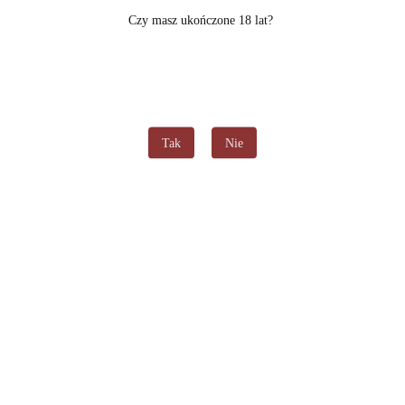
Czy masz ukończone 18 lat?
Mod Centaurus BT200 - Lost Vape
(0)
240.00
Tak
Nie