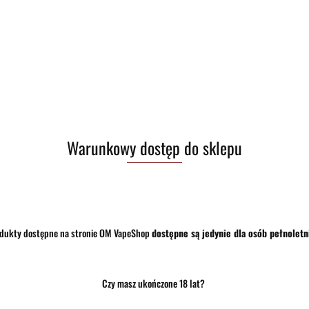
Opis
Opinie i oceny (0)
Zadaj pytanie
, precyzja i niezawodność w klasie premium
tworzone dla wymagających użytkowników, którzy oczekują najwyższej jakości wykonania,
Warunkowy dostęp do sklepu
stabilną pracę i szeroki zakres personalizacji ustawień.
onemu adapterowi), zapewniając doskonałą wydajność i długi czas pracy. Regulowana mo
je się w różnych stylach użytkowania.
przycisków oraz możliwość wykorzystania butelki
squonk o pojemności 9,5 ml
(butelk
zeniu wyjątkowego, luksusowego charakteru.
dukty dostępne na stronie OM VapeShop
dostępne są jedynie dla osób pełnoletn
Czy masz ukończone 18 lat?