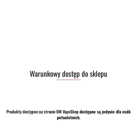
Warunkowy dostęp do sklepu
Brak towaru
18.00
Do przechowalni
Produkty dostępne na stronie OM VapeShop
dostępne są jedynie dla osób
Program lojalnościowy dostępny jest tylko dla zalogowanych klientów.
pełnoletnich
.
Powiadom gdy produkt będzie dostępny