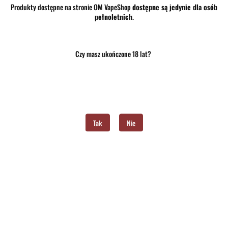
szt.
Do koszyka
Produkty dostępne na stronie OM VapeShop
dostępne są jedynie dla osób
pełnoletnich
.
Do przechowalni
Program lojalnościowy dostępny jest tylko dla zalogowanych klientów.
Czy masz ukończone 18 lat?
Opinie
brak ocen
(dodaj)
Wysyłka w ciągu
24 godziny
Cena przesyłki
10
Tak
Nie
Dostępność
Mało
Waga
0.15 kg
Pobierz produkt do PDF