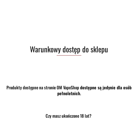
Powiadom gdy produkt będzie dostępny
Opinie
brak ocen
(dodaj)
Wysyłka w ciągu
24 godziny
Warunkowy dostęp do sklepu
Cena przesyłki
10
Dostępność
Brak towaru
Waga
0.15 kg
Produkty dostępne na stronie OM VapeShop
dostępne są jedynie dla osób
pełnoletnich
.
Pobierz produkt do PDF
Czy masz ukończone 18 lat?
Zostaw telefon
Wyślij