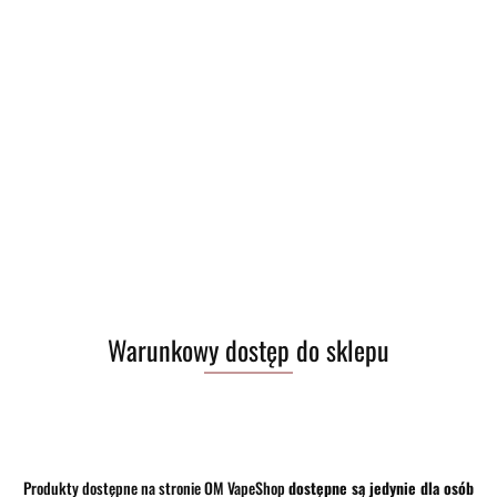
Wyprzedaż trwa!
(
0
)
PLN
Zaloguj się
CZK
Zarejestruj się
Dodaj zgłoszenie
HUF
Zgody cookies
Kategorie
Szukaj
Producent - Virtus
Warunkowy dostęp do sklepu
Brak produktów do wyświetlenia
Produkty dostępne na stronie OM VapeShop
dostępne są jedynie dla osób