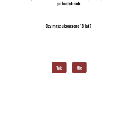
pełnoletnich
.
Zapisz się do Newslettera
I bądź na bieżąco ze wszystkimi nowościami!
Czy masz ukończone 18 lat?
Tak
Nie
Dane adresowe
Informacje
O sklepie
Znajdziesz nas na