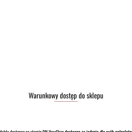
Pobierz produkt do PDF
Zostaw telefon
Warunkowy dostęp do sklepu
dukty dostępne na stronie OM VapeShop
dostępne są jedynie dla osób pełnoletn