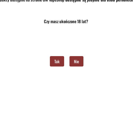
Czy masz ukończone 18 lat?
Opis
Opinie i oceny (0)
Zadaj pytanie
 Vandy Vape Kylin M Pro RTA. Zwiększona pojemność pozwala na dłuższą eksploatację bez cz
Tak
Nie
tkowania przez długi czas.
go na wysokie temperatury i uszkodzenia.
znemu kształtowi bubble, który zapewnia lepszą wydajność.
h trudności.
lin M Pro RTA.