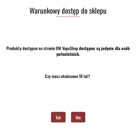
70.00
Warunkowy dostęp do sklepu
Do przechowalni
Program lojalnościowy dostępny jest tylko dla zalogowanych klientów.
Powiadom gdy produkt będzie dostępny
Produkty dostępne na stronie OM VapeShop
dostępne są jedynie dla osób
pełnoletnich
.
Opinie
brak ocen
(dodaj)
Wysyłka w ciągu
24 godziny
Czy masz ukończone 18 lat?
Cena przesyłki
10
Dostępność
Brak towaru
Waga
0.15 kg
Tak
Nie
Pobierz produkt do PDF