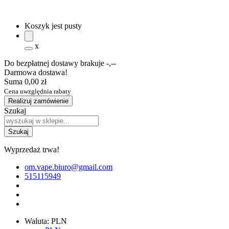
Koszyk jest pusty
x
Do bezpłatnej dostawy brakuje
-,--
Darmowa dostawa!
Suma
0,00 zł
Cena uwzględnia rabaty
Realizuj zamówienie
Szukaj
Wyprzedaż trwa!
om.vape.biuro@gmail.com
515115949
Waluta:
PLN