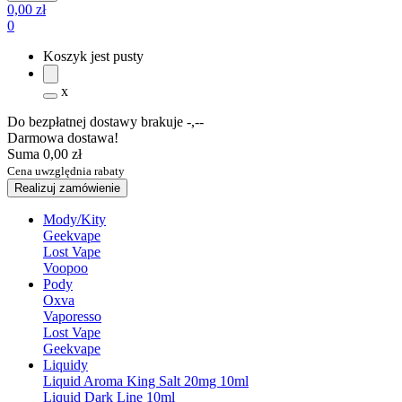
0,00 zł
0
Koszyk jest pusty
x
Do bezpłatnej dostawy brakuje
-,--
Darmowa dostawa!
Suma
0,00 zł
Cena uwzględnia rabaty
Realizuj zamówienie
Mody/Kity
Geekvape
Lost Vape
Voopoo
Pody
Oxva
Vaporesso
Lost Vape
Geekvape
Liquidy
Liquid Aroma King Salt 20mg 10ml
Liquid Dark Line 10ml