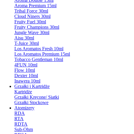
Aroma Double 15ml
Aroma Premium 15ml
Tribal Force 30ml
Cloud Niners 30ml
Fruity Fuel 30ml
Fruity Champions 30ml
Jungle Wave 30ml
Aisu 30ml
T-Juice 30ml
Los Aromatos Fresh 10ml
Los Aromatos Premium 15ml
Tobacco Gentleman 10ml
4FUN 10ml
Flow 10ml
Dexter 10ml
Inawera 10ml
Grzałki i Kartridże
Kartridże
Grzałki Kręcone/ Siatki
Grzałki Stockowe
Atomizery
RDA
RTA
RDTA
Sub-Ohm