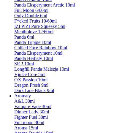
Panda Eksperyment Arctic 10ml
Full Moon 6/60ml
Only Double 6ml
F*cked Fruits 10/60ml
IZI PIZI Pure Squeezy 5ml
Mentholove 12/60ml
Panda 6ml
Panda Tripple 10ml
Chilled Face Rainbow 10ml
Panda Eksperyment 10ml
Panda Herbaty 10ml
SIC! 10ml
Longfill Panda Malezja 10ml
Vjuice Core 5ml
OX Passion 10ml
Dragon Fresh 9ml
Dark Line Black 9ml
Aromaty
A&L 30ml
Vampire Vape 30ml
Dinner Lady 30ml
Fighter Fuel 30ml
Full moon 30ml
Aroma 15ml