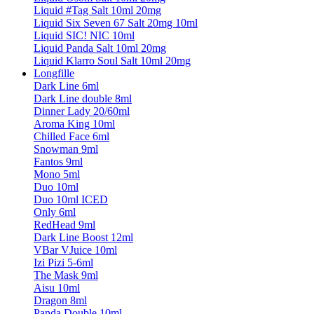
Liquid #Tag Salt 10ml 20mg
Liquid Six Seven 67 Salt 20mg 10ml
Liquid SIC! NIC 10ml
Liquid Panda Salt 10ml 20mg
Liquid Klarro Soul Salt 10ml 20mg
Longfille
Dark Line 6ml
Dark Line double 8ml
Dinner Lady 20/60ml
Aroma King 10ml
Chilled Face 6ml
Snowman 9ml
Fantos 9ml
Mono 5ml
Duo 10ml
Duo 10ml ICED
Only 6ml
RedHead 9ml
Dark Line Boost 12ml
VBar VJuice 10ml
Izi Pizi 5-6ml
The Mask 9ml
Aisu 10ml
Dragon 8ml
Panda Double 10ml