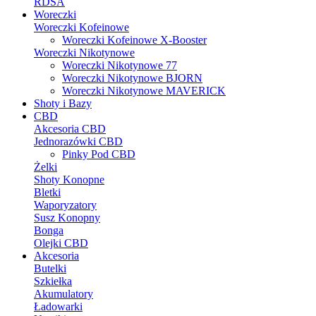
RDSA
Woreczki
Woreczki Kofeinowe
Woreczki Kofeinowe X-Booster
Woreczki Nikotynowe
Woreczki Nikotynowe 77
Woreczki Nikotynowe BJORN
Woreczki Nikotynowe MAVERICK
Shoty i Bazy
CBD
Akcesoria CBD
Jednorazówki CBD
Pinky Pod CBD
Żelki
Shoty Konopne
Bletki
Waporyzatory
Susz Konopny
Bonga
Olejki CBD
Akcesoria
Butelki
Szkiełka
Akumulatory
Ładowarki