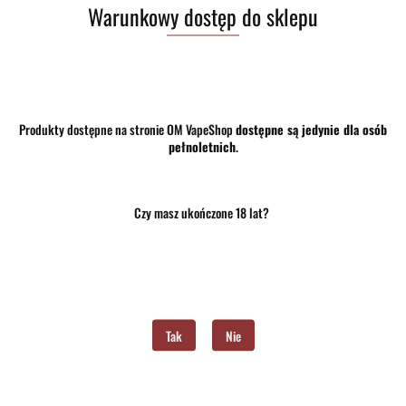
Warunkowy dostęp do sklepu
Do przechowalni
Program lojalnościowy dostępny jest tylko dla zalogowanych klientów.
Powiadom gdy produkt będzie dostępny
Produkty dostępne na stronie OM VapeShop
dostępne są jedynie dla osób
pełnoletnich
.
Opinie
brak ocen
(dodaj)
Wysyłka w ciągu
24 godziny
Czy masz ukończone 18 lat?
Cena przesyłki
10
Dostępność
Brak towaru
Waga
0.15 kg
Tak
Nie
Pobierz produkt do PDF