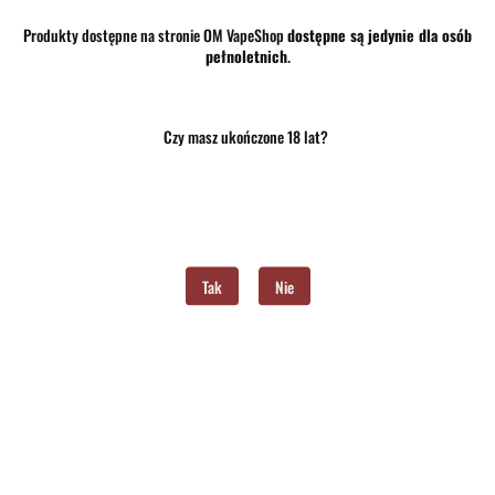
Produkty dostępne na stronie OM VapeShop
dostępne są jedynie dla osób
pełnoletnich
.
45.00
Czy masz ukończone 18 lat?
szt.
Do koszyka
Do przechowalni
Program lojalnościowy dostępny jest tylko dla zalogowanych klientów.
Tak
Nie
Opinie
brak ocen
(dodaj)
Wysyłka w ciągu
24 godziny
Cena przesyłki
10
Dostępność
Średnia dostępność