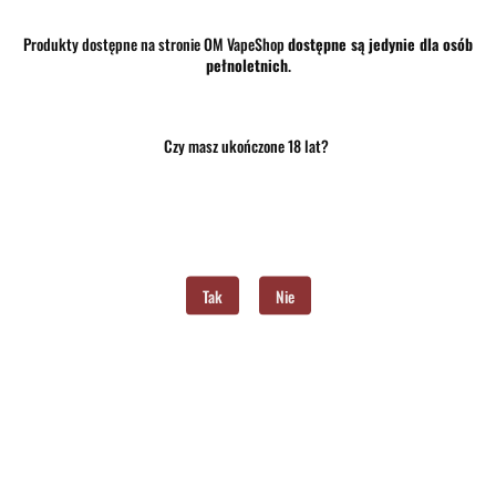
Produkty dostępne na stronie OM VapeShop
dostępne są jedynie dla osób
Program lojalnościowy dostępny jest tylko dla zalogowanych klientów.
pełnoletnich
.
Powiadom gdy produkt będzie dostępny
Czy masz ukończone 18 lat?
Opinie
brak ocen
(dodaj)
Wysyłka w ciągu
24 godziny
Cena przesyłki
10
Dostępność
Brak towaru
Tak
Nie
Waga
0.15 kg
Pobierz produkt do PDF