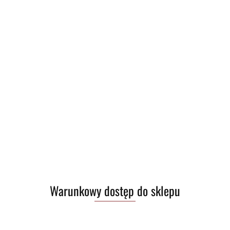
Brak towaru
41.00
Do przechowalni
Program lojalnościowy dostępny jest tylko dla zalogowanych klientów.
Powiadom gdy produkt będzie dostępny
Opinie
brak ocen
(dodaj)
Warunkowy dostęp do sklepu
Wysyłka w ciągu
24 godziny
Cena przesyłki
10