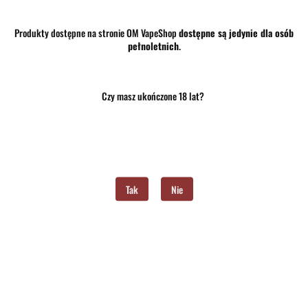
Dostępność
Brak towaru
Produkty dostępne na stronie OM VapeShop
dostępne są jedynie dla osób
pełnoletnich
.
Waga
0.15 kg
Pobierz produkt do PDF
Czy masz ukończone 18 lat?
Zostaw telefon
Wyślij
Tak
Nie
Opis
Opinie i oceny (0)
Zadaj pytanie