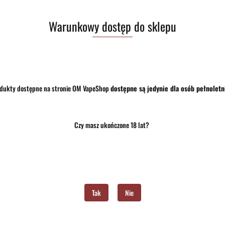
Pobierz produkt do PDF
Warunkowy dostęp do sklepu
Zostaw telefon
dukty dostępne na stronie OM VapeShop
dostępne są jedynie dla osób pełnoletn
Czy masz ukończone 18 lat?
Opis
Opinie i oceny (0)
Zadaj pytanie
trat, który przenosi Cię do tropikalnego raju. Z intensywnym smakiem mangostanu, liczi 
go przygotowywania e-liquidów, łączy tropikalne owoce z mentolową świeżością, tworząc 
Tak
Nie