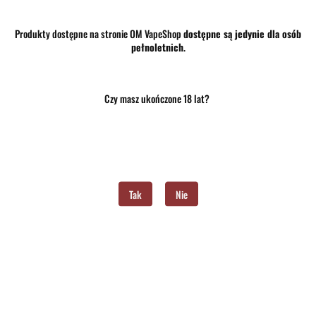
Produkty dostępne na stronie OM VapeShop
dostępne są jedynie dla osób
pełnoletnich
.
Brak towaru
36.00
Czy masz ukończone 18 lat?
Do przechowalni
Program lojalnościowy dostępny jest tylko dla zalogowanych klientów.
Powiadom gdy produkt będzie dostępny
Tak
Nie
Opinie
brak ocen
(dodaj)
Wysyłka w ciągu
24 godziny
Cena przesyłki
10
Dostępność
Brak towaru