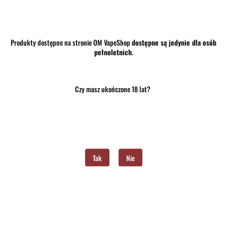
Produkty dostępne na stronie OM VapeShop
dostępne są jedynie dla osób
pełnoletnich
.
Czy masz ukończone 18 lat?
32.50
szt.
Do koszyka
Do przechowalni
Tak
Nie
Program lojalnościowy dostępny jest tylko dla zalogowanych klientów.
Opinie
brak ocen
(dodaj)
Wysyłka w ciągu
24 godziny