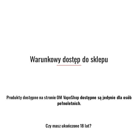
43.00
szt.
Do koszyka
Warunkowy dostęp do sklepu
Do przechowalni
Program lojalnościowy dostępny jest tylko dla zalogowanych klientów.
Opinie
brak ocen
(dodaj)
Produkty dostępne na stronie OM VapeShop
dostępne są jedynie dla osób
pełnoletnich
.
Wysyłka w ciągu
24 godziny
Cena przesyłki
10
Czy masz ukończone 18 lat?
Dostępność
Mało