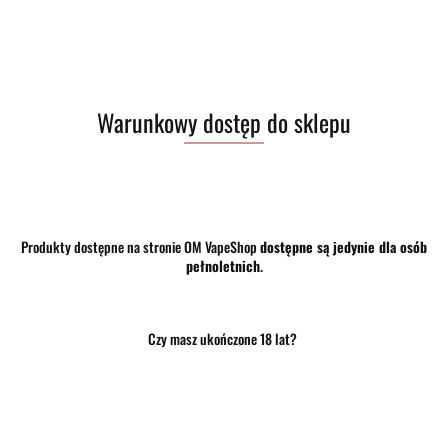
Brak towaru
Warunkowy dostęp do sklepu
30.50
Do przechowalni
Program lojalnościowy dostępny jest tylko dla zalogowanych klientów.
Produkty dostępne na stronie OM VapeShop
dostępne są jedynie dla osób
Powiadom gdy produkt będzie dostępny
pełnoletnich
.
Opinie
brak ocen
(dodaj)
Czy masz ukończone 18 lat?
Wysyłka w ciągu
24 godziny
Cena przesyłki
10
Dostępność
Brak towaru