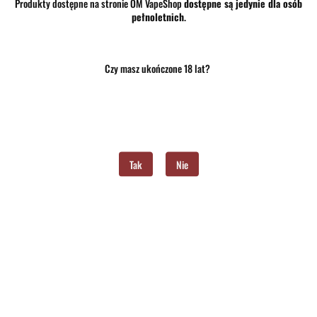
Produkty dostępne na stronie OM VapeShop
dostępne są jedynie dla osób
pełnoletnich
.
30.50
Czy masz ukończone 18 lat?
szt.
Do koszyka
Do przechowalni
Program lojalnościowy dostępny jest tylko dla zalogowanych klientów.
Tak
Nie
Opinie
brak ocen
(dodaj)
Wysyłka w ciągu
24 godziny
Cena przesyłki
10
Dostępność
Średnia dostępność
Waga
0.15 kg