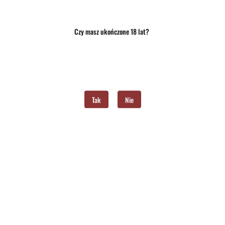
Czy masz ukończone 18 lat?
Brak towaru
36.50
Do przechowalni
Tak
Nie
Program lojalnościowy dostępny jest tylko dla zalogowanych klientów.
Powiadom gdy produkt będzie dostępny
Opinie
brak ocen
(dodaj)
Wysyłka w ciągu
24 godziny
Cena przesyłki
10