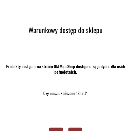
Warunkowy dostęp do sklepu
Brak towaru
39.00
Do przechowalni
Produkty dostępne na stronie OM VapeShop
dostępne są jedynie dla osób
Program lojalnościowy dostępny jest tylko dla zalogowanych klientów.
pełnoletnich
.
Powiadom gdy produkt będzie dostępny
Czy masz ukończone 18 lat?
Opinie
brak ocen
(dodaj)
Wysyłka w ciągu
24 godziny
Cena przesyłki
10