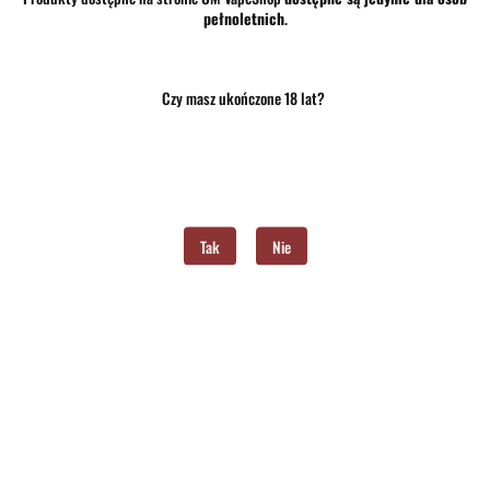
pełnoletnich
.
Brak towaru
Czy masz ukończone 18 lat?
41.00
Do przechowalni
Program lojalnościowy dostępny jest tylko dla zalogowanych klientów.
Tak
Nie
Powiadom gdy produkt będzie dostępny
Opinie
brak ocen
(dodaj)
Wysyłka w ciągu
24 godziny
Cena przesyłki
10
Dostępność
Brak towaru