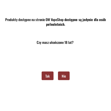
33.90
Produkty dostępne na stronie OM VapeShop
dostępne są jedynie dla osób
szt.
Do koszyka
pełnoletnich
.
Do przechowalni
Czy masz ukończone 18 lat?
Program lojalnościowy dostępny jest tylko dla zalogowanych klientów.
Opinie
brak ocen
(dodaj)
Wysyłka w ciągu
24 godziny
Tak
Nie
Cena przesyłki
10
Dostępność
Mało
Waga
0.15 kg