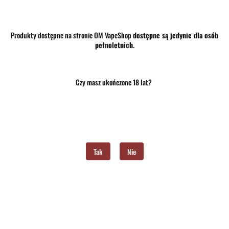
Produkty dostępne na stronie OM VapeShop
dostępne są jedynie dla osób
pełnoletnich
.
37.00
Czy masz ukończone 18 lat?
szt.
Do koszyka
Do przechowalni
Program lojalnościowy dostępny jest tylko dla zalogowanych klientów.
Tak
Nie
Opinie
brak ocen
(dodaj)
Wysyłka w ciągu
24 godziny
Cena przesyłki
10
Dostępność
Średnia dostępność