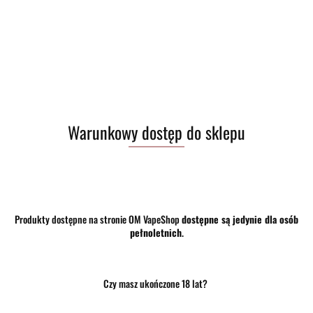
Warunkowy dostęp do sklepu
37.00
szt.
Do koszyka
Produkty dostępne na stronie OM VapeShop
dostępne są jedynie dla osób
pełnoletnich
.
Do przechowalni
Program lojalnościowy dostępny jest tylko dla zalogowanych klientów.
Czy masz ukończone 18 lat?
Opinie
brak ocen
(dodaj)