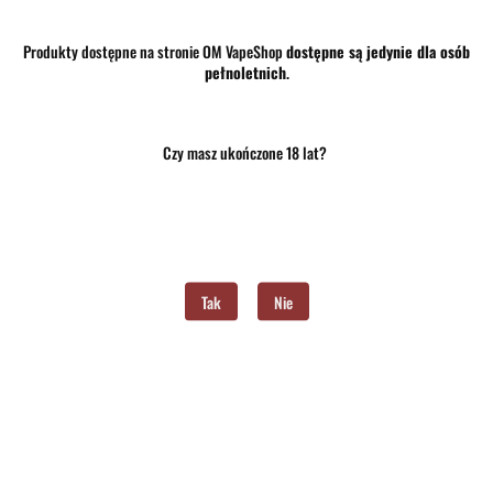
Do przechowalni
Produkty dostępne na stronie OM VapeShop
dostępne są jedynie dla osób
Program lojalnościowy dostępny jest tylko dla zalogowanych klientów.
pełnoletnich
.
Opinie
brak ocen
(dodaj)
Czy masz ukończone 18 lat?
Wysyłka w ciągu
24 godziny
Cena przesyłki
10
Dostępność
Średnia dostępność
Waga
0.15 kg
Tak
Nie
Pobierz produkt do PDF
Zostaw telefon