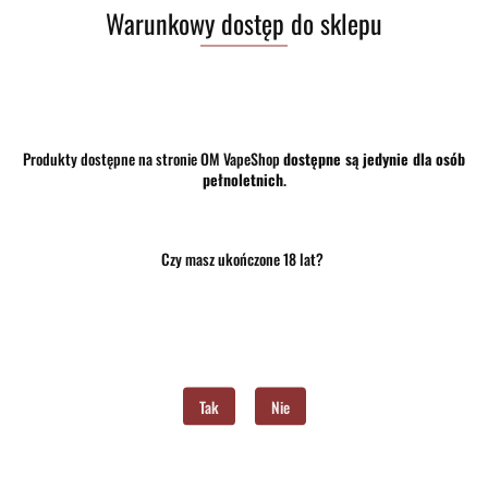
Warunkowy dostęp do sklepu
Produkty dostępne na stronie OM VapeShop
dostępne są jedynie dla osób
pełnoletnich
.
Czy masz ukończone 18 lat?
Brak towaru
26.00
Tak
Nie
Do przechowalni
Program lojalnościowy dostępny jest tylko dla zalogowanych klientów.