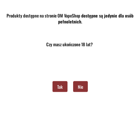
Produkty dostępne na stronie OM VapeShop
dostępne są jedynie dla osób
pełnoletnich
.
33.00
Czy masz ukończone 18 lat?
szt.
Do koszyka
Do przechowalni
Program lojalnościowy dostępny jest tylko dla zalogowanych klientów.
Tak
Nie
Opinie
brak ocen
(dodaj)
Wysyłka w ciągu
24 godziny
Cena przesyłki
10
Dostępność
Średnia dostępność