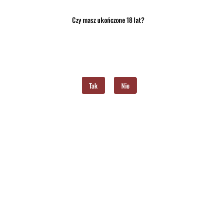
Czy masz ukończone 18 lat?
Opis
Opinie i oceny (0)
Zadaj pytanie
ołączenie orzeźwienia i słodyczy
Tak
Nie
 Ten liquid to wyjątkowe połączenie dwóch intensywnie owocowych smaków: soczystego arb
ikotynowy, oferując łagodniejsze odczucie w gardle. Proporcja VG/PG 50/50 zapewnia d