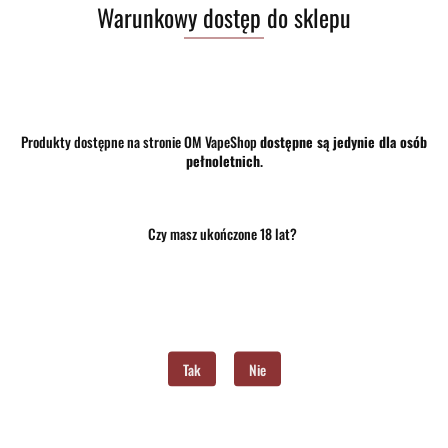
Warunkowy dostęp do sklepu
38.00
Produkty dostępne na stronie OM VapeShop
dostępne są jedynie dla osób
pełnoletnich
.
szt.
Do koszyka
Do przechowalni
Czy masz ukończone 18 lat?
Program lojalnościowy dostępny jest tylko dla zalogowanych klientów.
Opinie
brak ocen
(dodaj)
Wysyłka w ciągu
24 godziny
Tak
Nie
Cena przesyłki
10
Dostępność
Mało