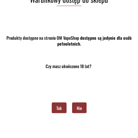
38.00
Produkty dostępne na stronie OM VapeShop
dostępne są jedynie dla osób
pełnoletnich
.
szt.
Do koszyka
Do przechowalni
Czy masz ukończone 18 lat?
Program lojalnościowy dostępny jest tylko dla zalogowanych klientów.
Opinie
brak ocen
(dodaj)
Wysyłka w ciągu
24 godziny
Tak
Nie
Cena przesyłki
10
Dostępność
Mało