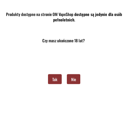
Produkty dostępne na stronie OM VapeShop
dostępne są jedynie dla osób
pełnoletnich
.
33.00
Czy masz ukończone 18 lat?
szt.
Do koszyka
Do przechowalni
Program lojalnościowy dostępny jest tylko dla zalogowanych klientów.
Tak
Nie
Opinie
brak ocen
(dodaj)
Wysyłka w ciągu
24 godziny
Cena przesyłki
10
Dostępność
Mało