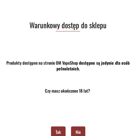
Do przechowalni
Program lojalnościowy dostępny jest tylko dla zalogowanych klientów.
Warunkowy dostęp do sklepu
Opinie
brak ocen
(dodaj)
Wysyłka w ciągu
24 godziny
Cena przesyłki
10
Produkty dostępne na stronie OM VapeShop
dostępne są jedynie dla osób
pełnoletnich
.
Dostępność
Średnia dostępność
Waga
0.15 kg
Czy masz ukończone 18 lat?
Pobierz produkt do PDF
Zostaw telefon
Tak
Nie