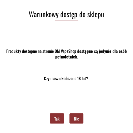
Do przechowalni
Warunkowy dostęp do sklepu
Program lojalnościowy dostępny jest tylko dla zalogowanych klientów.
Opinie
brak ocen
(dodaj)
Wysyłka w ciągu
24 godziny
Produkty dostępne na stronie OM VapeShop
dostępne są jedynie dla osób
Cena przesyłki
10
pełnoletnich
.
Dostępność
Średnia dostępność
Czy masz ukończone 18 lat?
Waga
0.15 kg
Pobierz produkt do PDF
Tak
Nie
Zostaw telefon