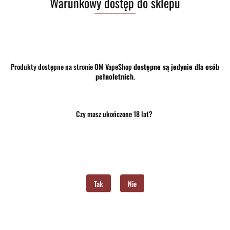
Warunkowy dostęp do sklepu
35.00
szt.
Produkty dostępne na stronie OM VapeShop
dostępne są jedynie dla osób
Do koszyka
pełnoletnich
.
Do przechowalni
Program lojalnościowy dostępny jest tylko dla zalogowanych klientów.
Czy masz ukończone 18 lat?
Opinie
brak ocen
(dodaj)
Wysyłka w ciągu
24 godziny
Cena przesyłki
10
Tak
Nie
Dostępność
Średnia dostępność
Waga
0.15 kg