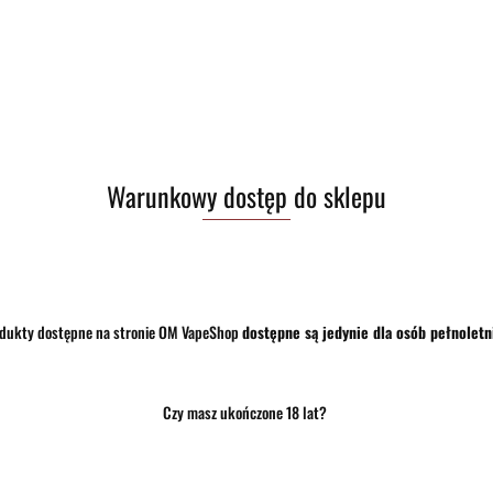
Zostaw telefon
Warunkowy dostęp do sklepu
Opis
Opinie i oceny (0)
Zadaj pytanie
dukty dostępne na stronie OM VapeShop
dostępne są jedynie dla osób pełnoletn
łączy w sobie soczystego arbuza, słodkiego melona galia oraz orzeźwiającą cytrynową le
Czy masz ukończone 18 lat?
 dla fanów owocowo-mroźnych kompozycji.
a szybkie zaspokojenie nikotynowego głodu przy jednocześnie łagodniejszym odczuciu w ga