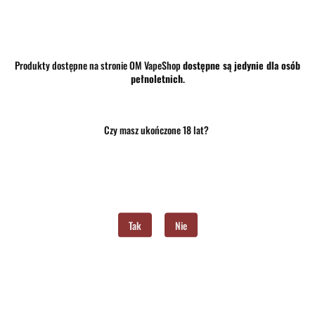
Produkty dostępne na stronie OM VapeShop
dostępne są jedynie dla osób
33.90
pełnoletnich
.
szt.
Do koszyka
Czy masz ukończone 18 lat?
Do przechowalni
Program lojalnościowy dostępny jest tylko dla zalogowanych klientów.
Opinie
brak ocen
(dodaj)
Tak
Nie
Wysyłka w ciągu
24 godziny
Cena przesyłki
10
Dostępność
Mało