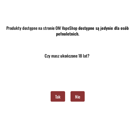
Produkty dostępne na stronie OM VapeShop
dostępne są jedynie dla osób
33.90
pełnoletnich
.
szt.
Do koszyka
Czy masz ukończone 18 lat?
Do przechowalni
Program lojalnościowy dostępny jest tylko dla zalogowanych klientów.
Opinie
brak ocen
(dodaj)
Tak
Nie
Wysyłka w ciągu
24 godziny
Cena przesyłki
10
Dostępność
Mało