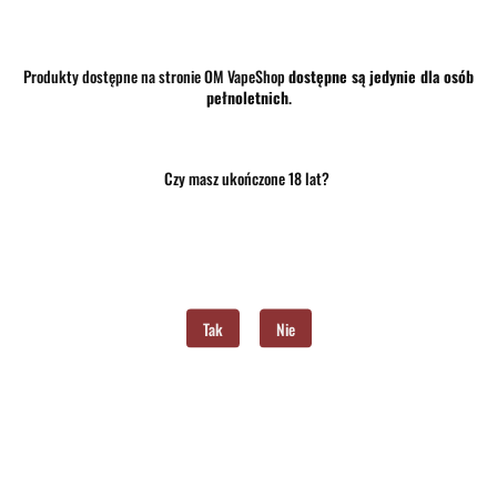
Produkty dostępne na stronie OM VapeShop
dostępne są jedynie dla osób
pełnoletnich
.
31.00
Czy masz ukończone 18 lat?
szt.
Do koszyka
Do przechowalni
Program lojalnościowy dostępny jest tylko dla zalogowanych klientów.
Tak
Nie
Opinie
brak ocen
(dodaj)
Wysyłka w ciągu
24 godziny
Cena przesyłki
10
Dostępność
Średnia dostępność