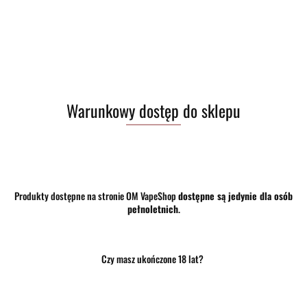
35.50
Warunkowy dostęp do sklepu
szt.
Do koszyka
Do przechowalni
Program lojalnościowy dostępny jest tylko dla zalogowanych klientów.
Produkty dostępne na stronie OM VapeShop
dostępne są jedynie dla osób
pełnoletnich
.
Opinie
brak ocen
(dodaj)
Wysyłka w ciągu
24 godziny
Czy masz ukończone 18 lat?
Cena przesyłki
10
Dostępność
Mało