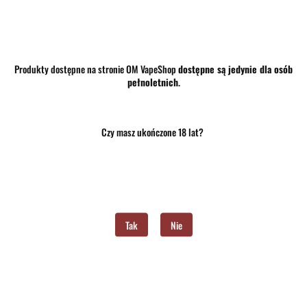
35.50
Produkty dostępne na stronie OM VapeShop
dostępne są jedynie dla osób
pełnoletnich
.
szt.
Do koszyka
Do przechowalni
Czy masz ukończone 18 lat?
Program lojalnościowy dostępny jest tylko dla zalogowanych klientów.
Opinie
brak ocen
(dodaj)
Wysyłka w ciągu
24 godziny
Tak
Nie
Cena przesyłki
10
Dostępność
Mało
Waga
0.15 kg