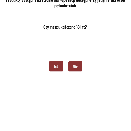
pełnoletnich
.
Czy masz ukończone 18 lat?
38.00
szt.
Do koszyka
Do przechowalni
Tak
Nie
Program lojalnościowy dostępny jest tylko dla zalogowanych klientów.
Opinie
brak ocen
(dodaj)
Wysyłka w ciągu
24 godziny
Cena przesyłki
10
Dostępność
Średnia dostępność