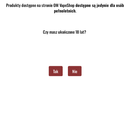
Produkty dostępne na stronie OM VapeShop
dostępne są jedynie dla osób
Waga
0.15 kg
pełnoletnich
.
Pobierz produkt do PDF
Czy masz ukończone 18 lat?
Zostaw telefon
Wyślij
Tak
Nie
Opis
Opinie i oceny (0)
Zadaj pytanie
LIQUID OSOM! SALTS – LYCHEE LIME 10ML 20MG