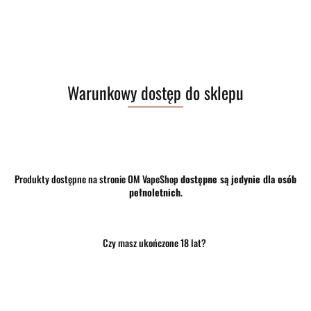
31.00
szt.
Warunkowy dostęp do sklepu
Do koszyka
Do przechowalni
Program lojalnościowy dostępny jest tylko dla zalogowanych klientów.
Produkty dostępne na stronie OM VapeShop
dostępne są jedynie dla osób
Opinie
brak ocen
(dodaj)
pełnoletnich
.
Wysyłka w ciągu
24 godziny
Cena przesyłki
10
Czy masz ukończone 18 lat?
Dostępność
Średnia dostępność
Waga
0.15 kg